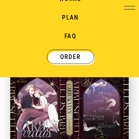
PLAN
WORKS
FAQ
制作実績
ORDER