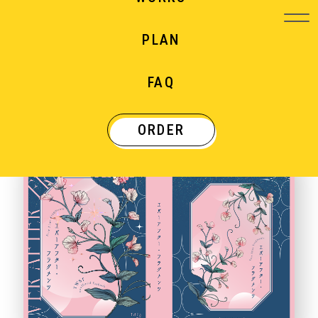
PLAN
WORKS
FAQ
制作実績
ORDER