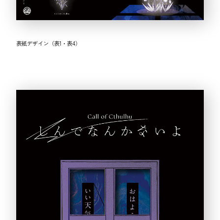
表紙デザイン（表1・表4）