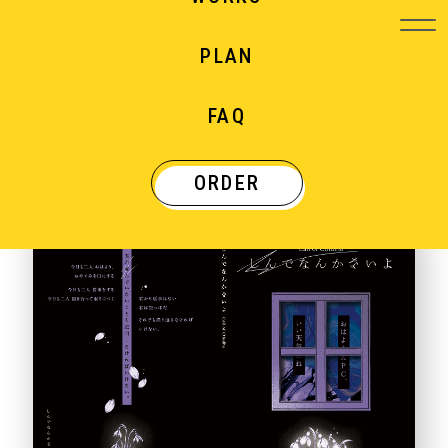
PLAN
WORKS
FAQ
制作実績
ORDER