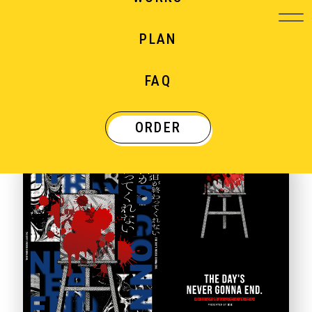
PLAN
WORKS
FAQ
制作実績
ORDER