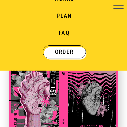
PLAN
WORKS
FAQ
制作実績
ORDER