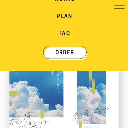
PLAN
WORKS
FAQ
制作実績
ORDER