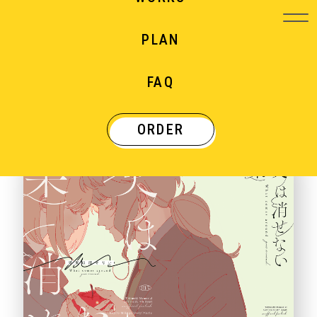
PLAN
WORKS
FAQ
制作実績
ORDER