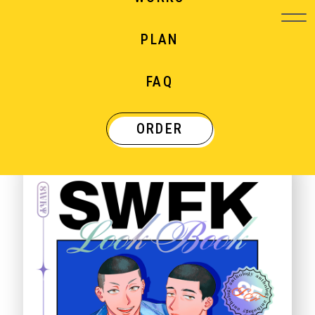
PLAN
WORKS
FAQ
制作実績
ORDER