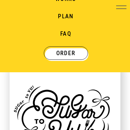
PLAN
WORKS
FAQ
制作実績
ORDER