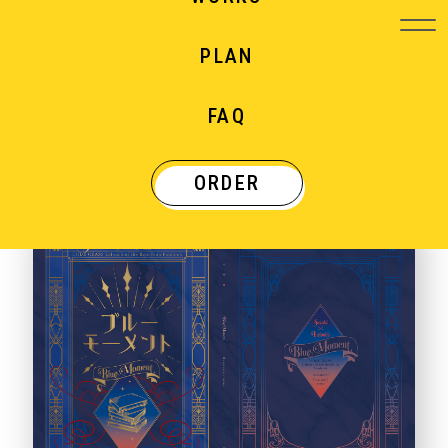
PLAN
WORKS
FAQ
制作実績
ORDER