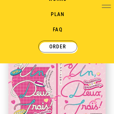
PLAN
WORKS
FAQ
制作実績
ORDER