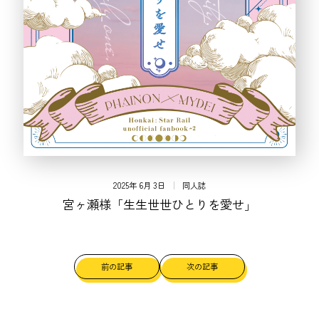
2025年 6月 3日
同人誌
宮ヶ瀬様「生生世世ひとりを愛せ」
前の記事
次の記事