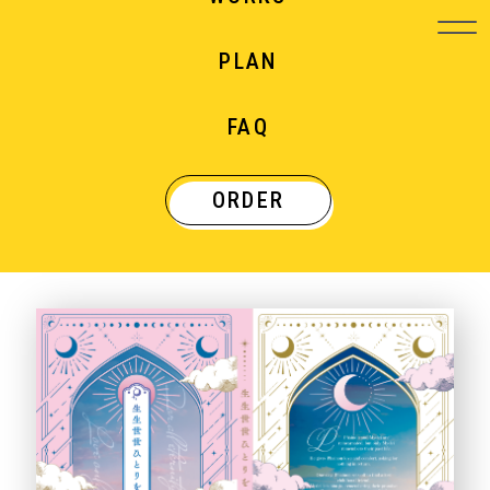
PLAN
WORKS
FAQ
制作実績
ORDER