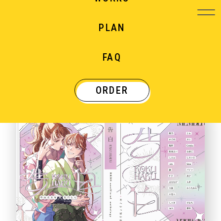
PLAN
WORKS
FAQ
制作実績
ORDER