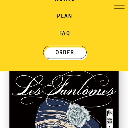
PLAN
WORKS
FAQ
制作実績
ORDER