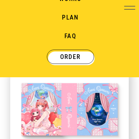
PLAN
WORKS
FAQ
制作実績
ORDER