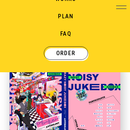
PLAN
WORKS
FAQ
制作実績
ORDER